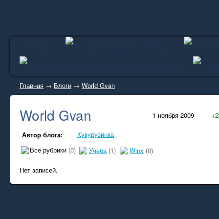
Главная
Туризм
Форум
Доска объявлений
Главная
→
Блоги
→
World Gvan
World Gvan
+2
1 ноября 2009
Кукурузинка
Автор блога:
Все рубрики
(0)
Учеба
(1)
Winx
(0)
Нет записей.