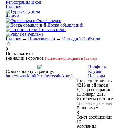
Регистрация
Вход
Главная
Туризм
Форум
Фотогалерея
Доска объявлений
Пользователи
Реклама
Главная
→
Пользователи
→
Геннадий Горбунов
0
0
Пользователи
Геннадий Горбунов
Пользователь находится в бан-листе
Профиль
Ссылка на эту страницу:
Клубы
http://www.klinlife.ru/users/ahekonyh
Награды
Последний визит:
4216 дней назад
Дата регистрации:
15 января 2015
Интересы (метки):
Метки не указаны
Ваше имя::
8
Текст сообщения::
10
Компания::