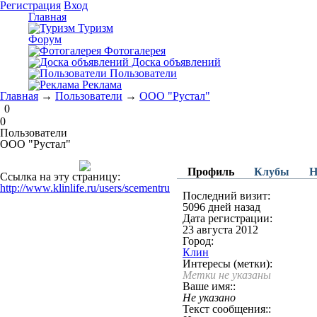
Регистрация
Вход
Главная
Туризм
Форум
Фотогалерея
Доска объявлений
Пользователи
Реклама
Главная
→
Пользователи
→
ООО "Рустал"
0
0
Пользователи
ООО "Рустал"
Профиль
Клубы
Н
Ссылка на эту страницу:
http://www.klinlife.ru/users/scementru
Последний визит:
5096 дней назад
Дата регистрации:
23 августа 2012
Город:
Клин
Интересы (метки):
Метки не указаны
Ваше имя::
Не указано
Текст сообщения::